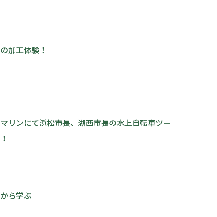
竹の加工体験！
デマリンにて浜松市長、湖西市長の水上自転車ツー
！！
家から学ぶ