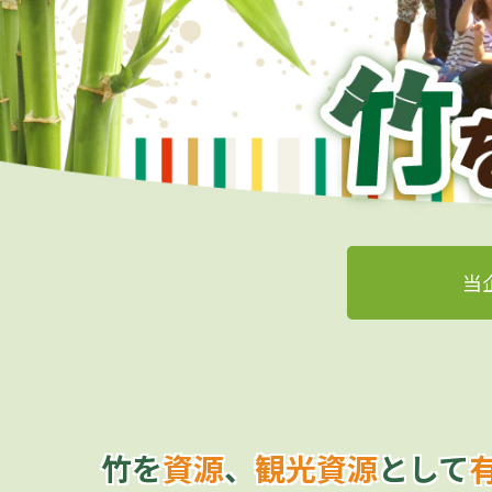
1
2
当
竹を
資源
、
観光資源
として