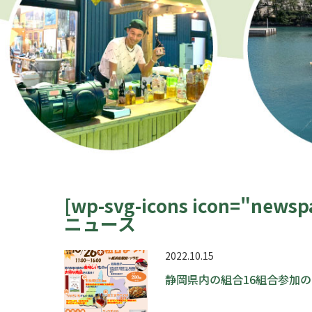
[wp-svg-icons icon="newsp
ニュース
2022.10.15
静岡県内の組合16組合参加