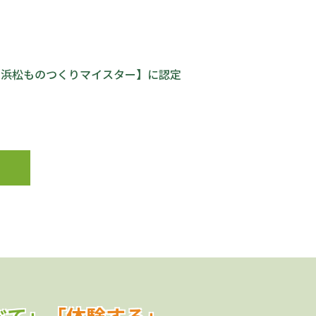
【浜松ものつくりマイスター】に認定
べて」
「体験する」