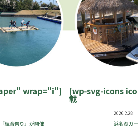
aper" wrap="i"]
[wp-svg-icons 
載
2026.2.28
の「組合祭り」が開催
浜名湖ガ